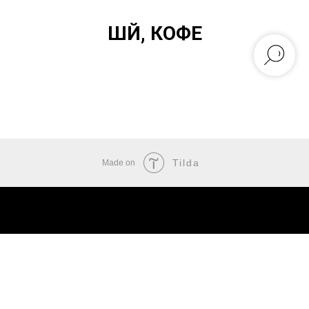
ШӘЙ, КОФЕ
Tilda
Made on